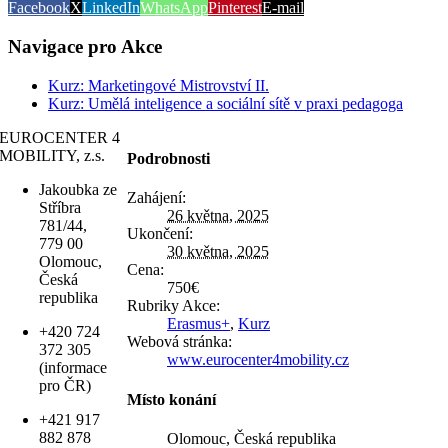
Facebook
X
LinkedIn
WhatsApp
Pinterest
E-mail
Navigace pro Akce
Kurz: Marketingové Mistrovství II.
Kurz: Umělá inteligence a sociální sítě v praxi pedagoga
EUROCENTER 4
MOBILITY, z.s.
Podrobnosti
Jakoubka ze
Zahájení:
Stříbra
26 května, 2025
781/44,
Ukončení:
779 00
30 května, 2025
Olomouc,
Cena:
Česká
750€
republika
Rubriky Akce:
Erasmus+
,
Kurz
+420 724
Webová stránka:
372 305
www.eurocenter4mobility.cz
(informace
pro ČR)
Místo konání
+421 917
882 878
Olomouc, Česká republika