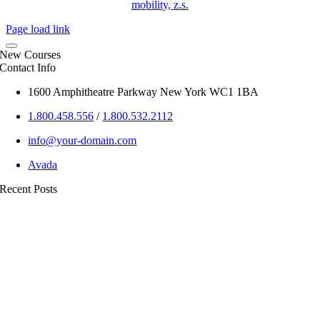
mobility, z.s.
Page load link
New Courses
Contact Info
1600 Amphitheatre Parkway New York WC1 1BA
1.800.458.556
/
1.800.532.2112
info@your-domain.com
Avada
Recent Posts