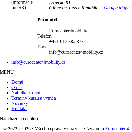
(informácie
Lazecká 81
pre SR)
Olomouc
,
Czech Republic
+ Google Mapa
Pořadatel
Eurocenter4mobility
Telefon
+421 917 882 878
E-mail
info@eurocenter4mobility.cz
info@eurocenter4mobility.cz
MENU
Domů
O nás
Nabídka Kurzů
Termíny kurzů a výměn
Novinky
Kontakt
Nadcházející události
© 2022 - 2026 • Všechna práva vyhrazena • Vyvinuto
Eurocenter 4