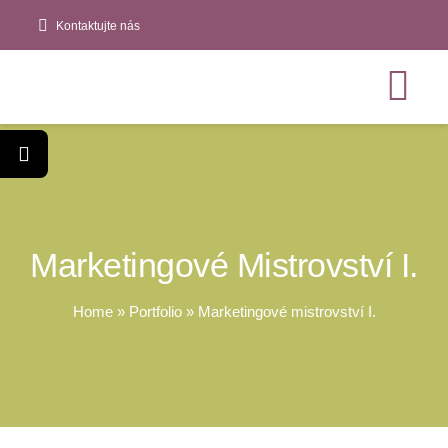
Přeskočit
Kontaktujte nás
na
obsah
Tog
Nav
DOMŮ
O NÁS
Marketingové Mistrovství I.
NABÍDKA KURZ
Home
»
Portfolio
»
Marketingové mistrovství I.
TERMÍNY KURZ
NOVINKY