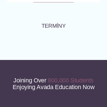
TERMÍNY
Joining Over
800,000 Students
Enjoying Avada Education Now
Become Part Of Avada University To
Further Your Career.