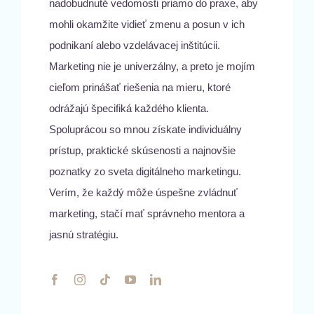
nadobudnuté vedomosti priamo do praxe, aby
mohli okamžite vidieť zmenu a posun v ich
podnikaní alebo vzdelávacej inštitúcii.
Marketing nie je univerzálny, a preto je mojím
cieľom prinášať riešenia na mieru, ktoré
odrážajú špecifiká každého klienta.
Spoluprácou so mnou získate individuálny
prístup, praktické skúsenosti a najnovšie
poznatky zo sveta digitálneho marketingu.
Verím, že každý môže úspešne zvládnuť
marketing, stačí mať správneho mentora a
jasnú stratégiu.