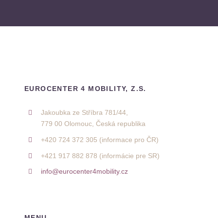
EUROCENTER 4 MOBILITY, Z.S.
Jakoubka ze Stříbra 781/44,
779 00 Olomouc, Česká republika
+420 724 372 305 (informace pro ČR)
+421 917 882 878 (informácie pre SR)
info@eurocenter4mobility.cz
MENU