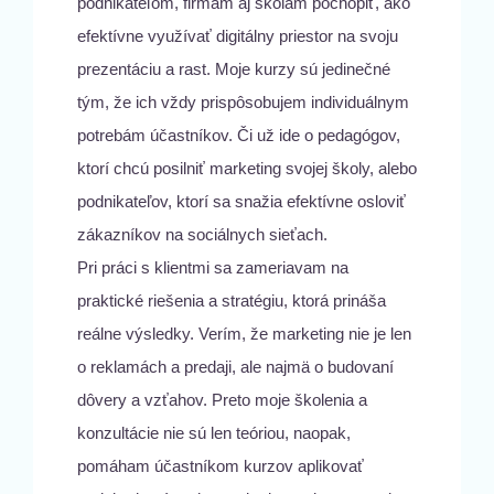
podnikateľom, firmám aj školám pochopiť, ako
efektívne využívať digitálny priestor na svoju
prezentáciu a rast. Moje kurzy sú jedinečné
tým, že ich vždy prispôsobujem individuálnym
potrebám účastníkov. Či už ide o pedagógov,
ktorí chcú posilniť marketing svojej školy, alebo
podnikateľov, ktorí sa snažia efektívne osloviť
zákazníkov na sociálnych sieťach.
Pri práci s klientmi sa zameriavam na
praktické riešenia a stratégiu, ktorá prináša
reálne výsledky. Verím, že marketing nie je len
o reklamách a predaji, ale najmä o budovaní
dôvery a vzťahov. Preto moje školenia a
konzultácie nie sú len teóriou, naopak,
pomáham účastníkom kurzov aplikovať