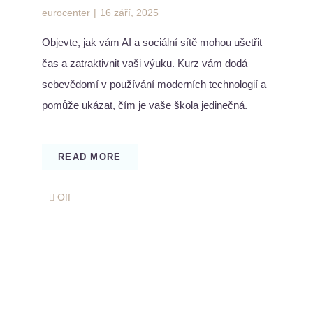
eurocenter
|
16 září, 2025
Objevte, jak vám AI a sociální sítě mohou ušetřit
čas a zatraktivnit vaši výuku. Kurz vám dodá
sebevědomí v používání moderních technologií a
pomůže ukázat, čím je vaše škola jedinečná.
READ MORE
Comments
Off
off
on
Umělá
inteligence
a
sociální
sítě
v
praxi
pedagoga