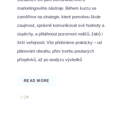
marketingového nástroje. Během kurzu se
zaměříme na strategie, které pomohou škole
zaujmout, správně komunikovat své hodnoty a
úspěchy, a přitáhnout pozornost rodičů, žáků i
širší veřejnosti. Vše přebíráme prakticky – od
plánování obsahu, přes tvorbu poutavých
příspěvků, až po analýzu výsledků
READ MORE
Comments
Off
off
on
Marketingové
mistrovství
I.