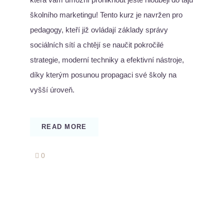
školního marketingu! Tento kurz je navržen pro
pedagogy, kteří již ovládají základy správy
sociálních sítí a chtějí se naučit pokročilé
strategie, moderní techniky a efektivní nástroje,
díky kterým posunou propagaci své školy na
vyšší úroveň.
READ MORE
comments
0
on
Marketingové
mistrovství
II.